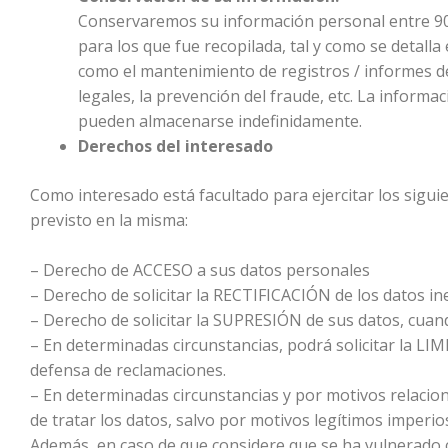
Conservaremos su información personal entre 90 
para los que fue recopilada, tal y como se detall
como el mantenimiento de registros / informes de
legales, la prevención del fraude, etc. La informa
pueden almacenarse indefinidamente.
Derechos del interesado
Como interesado está facultado para ejercitar los sigu
previsto en la misma:
– Derecho de ACCESO a sus datos personales
– Derecho de solicitar la RECTIFICACIÓN de los datos in
– Derecho de solicitar la SUPRESIÓN de sus datos, cuand
– En determinadas circunstancias, podrá solicitar la 
defensa de reclamaciones.
– En determinadas circunstancias y por motivos relacio
de tratar los datos, salvo por motivos legítimos imperios
Además, en caso de que considere que se ha vulnerado c