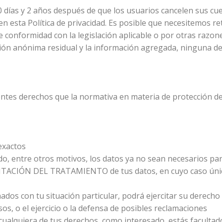
días y 2 años después de que los usuarios cancelen sus cuen
a en esta Política de privacidad. Es posible que necesitemos 
 conformidad con la legislación aplicable o por otras razon
ción anónima residual y la información agregada, ninguna de la
ientes derechos que la normativa en materia de protección d
exactos
o, entre otros motivos, los datos ya no sean necesarios par
LIMITACIÓN DEL TRATAMIENTO de tus datos, en cuyo caso únic
nados con tu situación particular, podrá ejercitar su derec
os, o el ejercicio o la defensa de posibles reclamaciones
ualquiera de tus derechos, como interesado, estás facultad